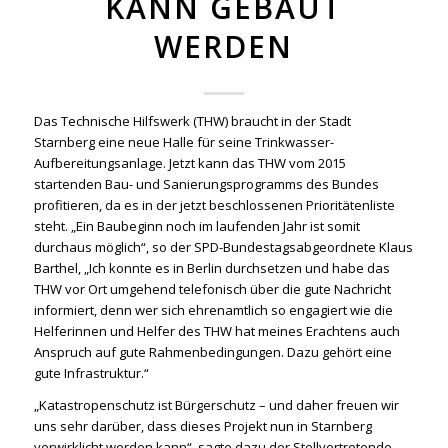
KANN GEBAUT
WERDEN
Das Technische Hilfswerk (THW) braucht in der Stadt
Starnberg eine neue Halle für seine Trinkwasser-
Aufbereitungsanlage. Jetzt kann das THW vom 2015
startenden Bau- und Sanierungsprogramms des Bundes
profitieren, da es in der jetzt beschlossenen Prioritätenliste
steht. „Ein Baubeginn noch im laufenden Jahr ist somit
durchaus möglich“, so der SPD-Bundestagsabgeordnete Klaus
Barthel, „Ich konnte es in Berlin durchsetzen und habe das
THW vor Ort umgehend telefonisch über die gute Nachricht
informiert, denn wer sich ehrenamtlich so engagiert wie die
Helferinnen und Helfer des THW hat meines Erachtens auch
Anspruch auf gute Rahmenbedingungen. Dazu gehört eine
gute Infrastruktur.“
„Katastropenschutz ist Bürgerschutz – und daher freuen wir
uns sehr darüber, dass dieses Projekt nun in Starnberg
verwirklicht werden kann“, sagte dazu der Stellvertretende