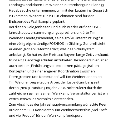
Landtagskandidaten Tim Weidner in Starnberg und Planegg
Hausbesuche unternommen, um mit den Leuten ins Gespräch
zu kommen. Weitere Tür-zu-Tür Aktionen sind für den
Endspurt des Wahlkampfs geplant.
Bei diesen Gelegenheiten und auch wieder auf der JUSO-
Jahreshauptversammlung angesprochen, erklärte Tim
Weidner, Landtagskandidat, seine große Unterstützung für
eine völlig eigenständige FOS/BOS in Gilching. Generell sieht
er einen großen Reformbedarf, was das Schulsystem
anbelangt.
So hat es der Freistaat Bayern lange Zeit versäumt,
frühzeitig Ganztagsschulen anzubieten. Besonders hier, aber
auch bei der „Einführung von modernen pädagogischen
Konzepten und einer engeren Koordination zwischen
Elterngremien und Kommunen“ will Tim Weidner ansetzen.
Tim Weidner begleitet die Arbeit der Jusos-Starnberg seit
deren (Neu-)Gründung im Jahr 2008. Nicht zuletzt durch die
zahlreichen gemeinsamen Wahlkampfveranstaltungen ist ein
vertrauensvolles Verhältnis entstanden.
Zum Abschluss der Jahreshauptversammlung wünschte Peer
Breier dem SPD-Kandidaten Tim Weidner weiterhin „viel Kraft
und viel Freude“ für den Wahlkampfendspurt.